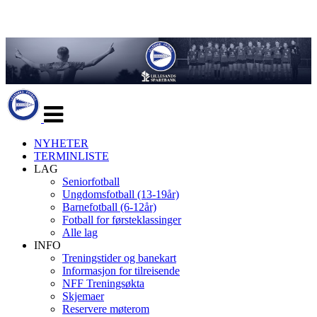
Veksle
navigasjon
NYHETER
TERMINLISTE
LAG
Seniorfotball
Ungdomsfotball (13-19år)
Barnefotball (6-12år)
Fotball for førsteklassinger
Alle lag
INFO
Treningstider og banekart
Informasjon for tilreisende
NFF Treningsøkta
Skjemaer
Reservere møterom