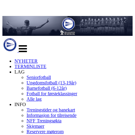
Veksle
navigasjon
NYHETER
TERMINLISTE
LAG
Seniorfotball
Ungdomsfotball (13-19år)
Barnefotball (6-12år)
Fotball for førsteklassinger
Alle lag
INFO
Treningstider og banekart
Informasjon for tilreisende
NFF Treningsøkta
Skjemaer
Reservere møterom