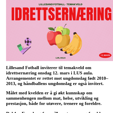
Lillesand Fotball inviterer til temakveld om
idrettsernæring onsdag 12. mars i LUS aula.
Arrangementet er rettet mot ungdomslag født 2010–
2013, og håndballens ungdomslag er også invitert.
Målet med kvelden er å gi økt kunnskap om
sammenhengen mellom mat, helse, utvikling og
prestasjon, både for utøvere, trenere og foreldre.