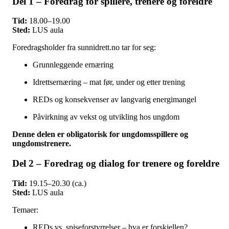
Del 1 – Foredrag for spillere, trenere og foreldre
Tid:
18.00–19.00
Sted:
LUS aula
Foredragsholder fra sunnidrett.no tar for seg:
Grunnleggende ernæring
Idrettsernæring – mat før, under og etter trening
REDs og konsekvenser av langvarig energimangel
Påvirkning av vekst og utvikling hos ungdom
Denne delen er obligatorisk for ungdomsspillere og
ungdomstrenere.
Del 2 – Foredrag og dialog for trenere og foreldre
Tid:
19.15–20.30 (ca.)
Sted:
LUS aula
Temaer:
REDs vs. spiseforstyrrelser – hva er forskjellen?