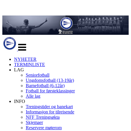
Veksle
navigasjon
NYHETER
TERMINLISTE
LAG
Seniorfotball
Ungdomsfotball (13-19år)
Barnefotball (6-12år)
Fotball for førsteklassinger
Alle lag
INFO
Treningstider og banekart
Informasjon for tilreisende
NFF Treningsøkta
Skjemaer
Reservere møterom