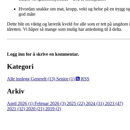
Hvordan snakke om mat, kropp, vekt og helse på en trygg o
god måte
Dette blir en viktig og lærerik kveld for alle som er tett på ungdom 
idretten. Vi håper så mange som mulig har anledning til å delta.
Logg inn for å skrive en kommentar.
Kategori
Alle innlegg
Generelt (13)
Senior (1)
RSS
Arkiv
April 2026 (1)
Februar 2026 (3)
2025 (22)
2024 (31)
2023 (47)
2021 (32)
2020 (21)
2019 (2)