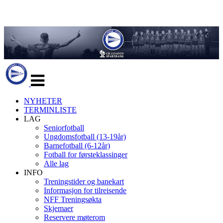
Veksle
navigasjon
NYHETER
TERMINLISTE
LAG
Seniorfotball
Ungdomsfotball (13-19år)
Barnefotball (6-12år)
Fotball for førsteklassinger
Alle lag
INFO
Treningstider og banekart
Informasjon for tilreisende
NFF Treningsøkta
Skjemaer
Reservere møterom