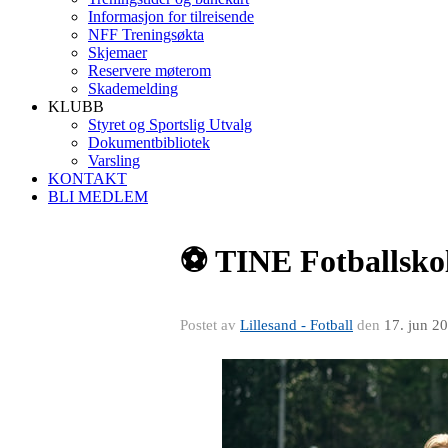
Informasjon for tilreisende
NFF Treningsøkta
Skjemaer
Reservere møterom
Skademelding
KLUBB
Styret og Sportslig Utvalg
Dokumentbibliotek
Varsling
KONTAKT
BLI MEDLEM
⚽️ TINE Fotballsko
Postet av
Lillesand - Fotball
den
17. jun 2