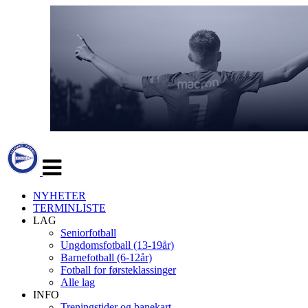
Veksle
navigasjon
NYHETER
TERMINLISTE
LAG
Seniorfotball
Ungdomsfotball (13-19år)
Barnefotball (6-12år)
Fotball for førsteklassinger
Alle lag
INFO
Treningstider og banekart