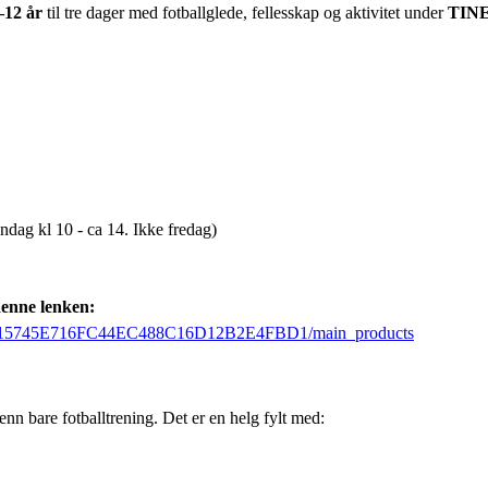
–12 år
til tre dager med fotballglede, fellesskap og aktivitet under
TINE 
ndag kl 10 - ca 14. Ikke fredag)
denne lenken:
es/lil/15745E716FC44EC488C16D12B2E4FBD1/main_products
nn bare fotballtrening. Det er en helg fylt med: