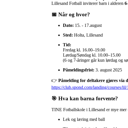
Lillesand Fotball inviterer barn i alderen
6
📅 Når og hvor?
Dato:
15. - 17.august
Sted:
Holta, Lillesand
Tid:
Fredag kl. 16.00–19.00
Lørdag/Søndag kl. 10.00–15.00
(6 og 7-åringer går kun lørdag og sø
Påmeldingsfrist:
3. august 2025
👉
Påmelding for deltakere gjøres via 
https://club.spond.com/landing/cours
🎯 Hva kan barna forvente?
TINE Fotballskole i Lillesand er mye mer e
Lek og læring med ball