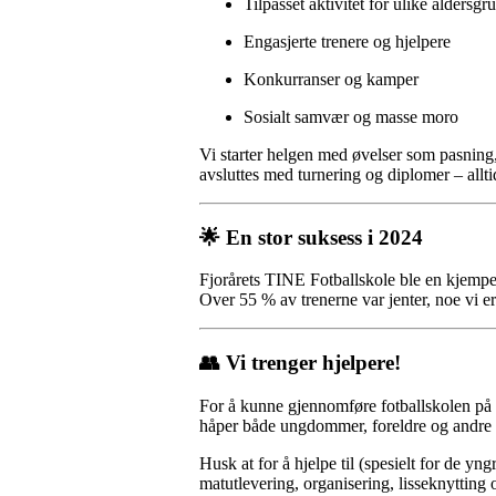
Tilpasset aktivitet for ulike aldersgr
Engasjerte trenere og hjelpere
Konkurranser og kamper
Sosialt samvær og masse moro
Vi starter helgen med øvelser som pasning
avsluttes med turnering og diplomer – allt
🌟 En stor suksess i 2024
Fjorårets TINE Fotballskole ble en kjem
Over 55 % av trenerne var jenter, noe vi er 
👥 Vi trenger hjelpere!
For å kunne gjennomføre fotballskolen på 
håper både ungdommer, foreldre og andre i
Husk at for å hjelpe til (spesielt for de yn
matutlevering, organisering, lisseknytting 