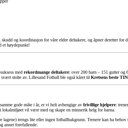
upper
, skudd og koordinasjon for våre eldre deltakere, og åpner deretter for
id et høydepunkt!
pesuksess med
rekordmange deltakere
: over 200 barn – 151 gutter og 6
svært stolte av. Lillesand Fotball ble også kåret til
Kretsens beste TIN
samme gode måte i år, er vi helt avhengige av
frivillige hjelpere
: trene
 lokalmiljøet vil være med og skape en minnerik helg for barna.
gre lagene) trengs lite eller ingen fotballbakgrunn. Trenere kan ha behov t
og annet forefallende.