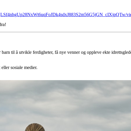
1FAIpQLSf4nhgUp28NxWt6uqFoJDk4sdxJ883S2m56G5jGN_cIXjpQTw/vi
dra!
 barn til å utvikle ferdigheter, få nye venner og oppleve ekte idrettsgled
 eller sosiale medier.