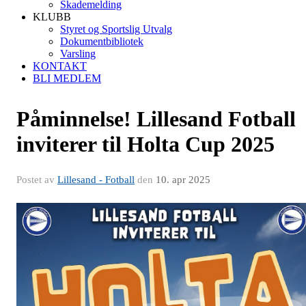
Skademelding
KLUBB
Styret og Sportslig Utvalg
Dokumentbibliotek
Varsling
KONTAKT
BLI MEDLEM
Påminnelse! Lillesand Fotball
inviterer til Holta Cup 2025
Postet av
Lillesand - Fotball
den
10. apr 2025