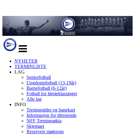
Veksle
navigasjon
NYHETER
TERMINLISTE
LAG
Seniorfotball
Ungdomsfotball (13-19år)
Barnefotball (6-12år)
Fotball for førsteklassinger
Alle lag
INFO
Treningstider og banekart
Informasjon for tilreisende
NFF Treningsøkta
Skjemaer
Reservere møterom