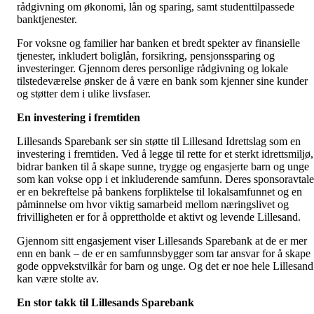
rådgivning om økonomi, lån og sparing, samt studenttilpassede
banktjenester.
For voksne og familier har banken et bredt spekter av finansielle
tjenester, inkludert boliglån, forsikring, pensjonssparing og
investeringer. Gjennom deres personlige rådgivning og lokale
tilstedeværelse ønsker de å være en bank som kjenner sine kunder
og støtter dem i ulike livsfaser.
En investering i fremtiden
Lillesands Sparebank ser sin støtte til Lillesand Idrettslag som en
investering i fremtiden. Ved å legge til rette for et sterkt idrettsmiljø,
bidrar banken til å skape sunne, trygge og engasjerte barn og unge
som kan vokse opp i et inkluderende samfunn. Deres sponsoravtale
er en bekreftelse på bankens forpliktelse til lokalsamfunnet og en
påminnelse om hvor viktig samarbeid mellom næringslivet og
frivilligheten er for å opprettholde et aktivt og levende Lillesand.
Gjennom sitt engasjement viser Lillesands Sparebank at de er mer
enn en bank – de er en samfunnsbygger som tar ansvar for å skape
gode oppvekstvilkår for barn og unge. Og det er noe hele Lillesand
kan være stolte av.
En stor takk til Lillesands Sparebank