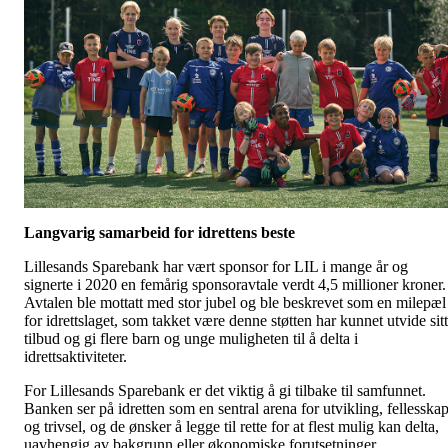
Langvarig samarbeid for idrettens beste
Lillesands Sparebank har vært sponsor for LIL i mange år og
signerte i 2020 en femårig sponsoravtale verdt 4,5 millioner kroner.
Avtalen ble mottatt med stor jubel og ble beskrevet som en milepæl
for idrettslaget, som takket være denne støtten har kunnet utvide sitt
tilbud og gi flere barn og unge muligheten til å delta i
idrettsaktiviteter.
For Lillesands Sparebank er det viktig å gi tilbake til samfunnet.
Banken ser på idretten som en sentral arena for utvikling, fellesska
og trivsel, og de ønsker å legge til rette for at flest mulig kan delta,
uavhengig av bakgrunn eller økonomiske forutsetninger.