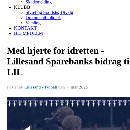
Skademelding
KLUBB
Styret og Sportslig Utvalg
Dokumentbibliotek
Varsling
KONTAKT
BLI MEDLEM
Med hjerte for idretten -
Lillesand Sparebanks bidrag ti
LIL
Postet av
Lillesand - Fotball
den
7. mar 2025