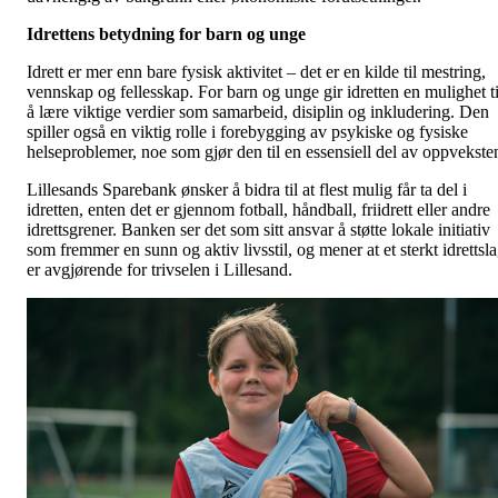
Idrettens betydning for barn og unge
Idrett er mer enn bare fysisk aktivitet – det er en kilde til mestring,
vennskap og fellesskap. For barn og unge gir idretten en mulighet ti
å lære viktige verdier som samarbeid, disiplin og inkludering. Den
spiller også en viktig rolle i forebygging av psykiske og fysiske
helseproblemer, noe som gjør den til en essensiell del av oppvekste
Lillesands Sparebank ønsker å bidra til at flest mulig får ta del i
idretten, enten det er gjennom fotball, håndball, friidrett eller andre
idrettsgrener. Banken ser det som sitt ansvar å støtte lokale initiativ
som fremmer en sunn og aktiv livsstil, og mener at et sterkt idrettsl
er avgjørende for trivselen i Lillesand.