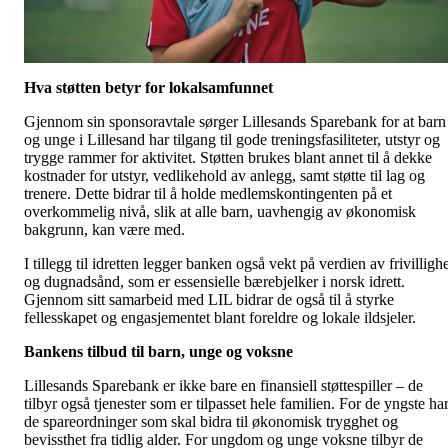
Hva støtten betyr for lokalsamfunnet
Gjennom sin sponsoravtale sørger Lillesands Sparebank for at barn
og unge i Lillesand har tilgang til gode treningsfasiliteter, utstyr og
trygge rammer for aktivitet. Støtten brukes blant annet til å dekke
kostnader for utstyr, vedlikehold av anlegg, samt støtte til lag og
trenere. Dette bidrar til å holde medlemskontingenten på et
overkommelig nivå, slik at alle barn, uavhengig av økonomisk
bakgrunn, kan være med.
I tillegg til idretten legger banken også vekt på verdien av frivilligh
og dugnadsånd, som er essensielle bærebjelker i norsk idrett.
Gjennom sitt samarbeid med LIL bidrar de også til å styrke
fellesskapet og engasjementet blant foreldre og lokale ildsjeler.
Bankens tilbud til barn, unge og voksne
Lillesands Sparebank er ikke bare en finansiell støttespiller – de
tilbyr også tjenester som er tilpasset hele familien. For de yngste ha
de spareordninger som skal bidra til økonomisk trygghet og
bevissthet fra tidlig alder. For ungdom og unge voksne tilbyr de