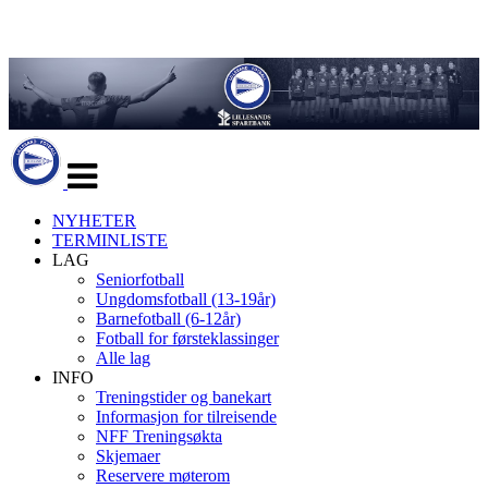
Veksle
navigasjon
NYHETER
TERMINLISTE
LAG
Seniorfotball
Ungdomsfotball (13-19år)
Barnefotball (6-12år)
Fotball for førsteklassinger
Alle lag
INFO
Treningstider og banekart
Informasjon for tilreisende
NFF Treningsøkta
Skjemaer
Reservere møterom