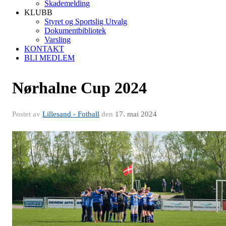
Skademelding
KLUBB
Styret og Sportslig Utvalg
Dokumentbibliotek
Varsling
KONTAKT
BLI MEDLEM
Nørhalne Cup 2024
Postet av
Lillesand - Fotball
den
17. mai 2024