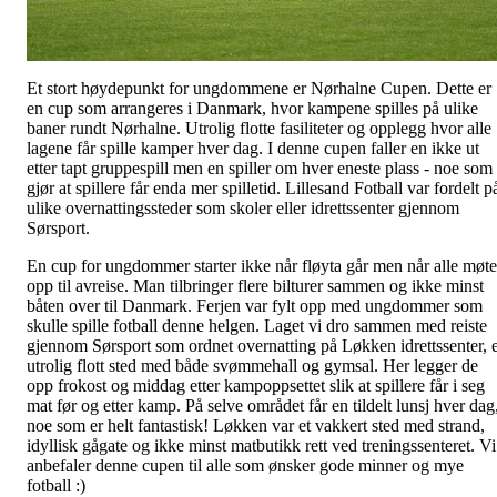
Et stort høydepunkt for ungdommene er Nørhalne Cupen. Dette er
en cup som arrangeres i Danmark, hvor kampene spilles på ulike
baner rundt Nørhalne. Utrolig flotte fasiliteter og opplegg hvor alle
lagene får spille kamper hver dag. I denne cupen faller en ikke ut
etter tapt gruppespill men en spiller om hver eneste plass - noe som
gjør at spillere får enda mer spilletid. Lillesand Fotball var fordelt p
ulike overnattingssteder som skoler eller idrettssenter gjennom
Sørsport.
En cup for ungdommer starter ikke når fløyta går men når alle møte
opp til avreise. Man tilbringer flere bilturer sammen og ikke minst
båten over til Danmark. Ferjen var fylt opp med ungdommer som
skulle spille fotball denne helgen. Laget vi dro sammen med reiste
gjennom Sørsport som ordnet overnatting på Løkken idrettssenter, e
utrolig flott sted med både svømmehall og gymsal. Her legger de
opp frokost og middag etter kampoppsettet slik at spillere får i seg
mat før og etter kamp. På selve området får en tildelt lunsj hver dag
noe som er helt fantastisk! Løkken var et vakkert sted med strand,
idyllisk gågate og ikke minst matbutikk rett ved treningssenteret. Vi
anbefaler denne cupen til alle som ønsker gode minner og mye
fotball :)