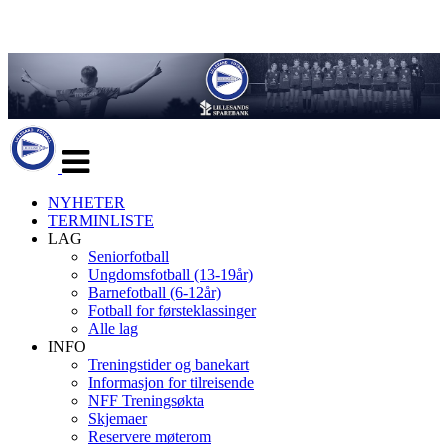
Veksle
navigasjon
NYHETER
TERMINLISTE
LAG
Seniorfotball
Ungdomsfotball (13-19år)
Barnefotball (6-12år)
Fotball for førsteklassinger
Alle lag
INFO
Treningstider og banekart
Informasjon for tilreisende
NFF Treningsøkta
Skjemaer
Reservere møterom