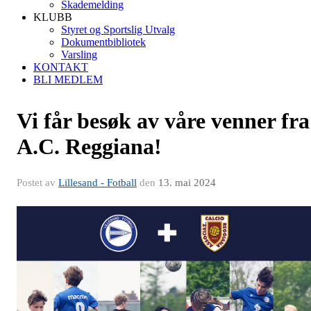
Skademelding
KLUBB
Styret og Sportslig Utvalg
Dokumentbibliotek
Varsling
KONTAKT
BLI MEDLEM
Vi får besøk av våre venner fra
A.C. Reggiana!
Postet av
Lillesand - Fotball
den
13. mai 2024