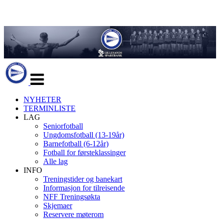
Veksle
navigasjon
NYHETER
TERMINLISTE
LAG
Seniorfotball
Ungdomsfotball (13-19år)
Barnefotball (6-12år)
Fotball for førsteklassinger
Alle lag
INFO
Treningstider og banekart
Informasjon for tilreisende
NFF Treningsøkta
Skjemaer
Reservere møterom