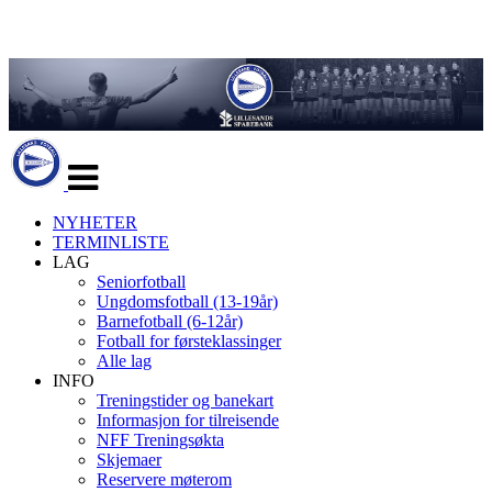
Veksle
navigasjon
NYHETER
TERMINLISTE
LAG
Seniorfotball
Ungdomsfotball (13-19år)
Barnefotball (6-12år)
Fotball for førsteklassinger
Alle lag
INFO
Treningstider og banekart
Informasjon for tilreisende
NFF Treningsøkta
Skjemaer
Reservere møterom