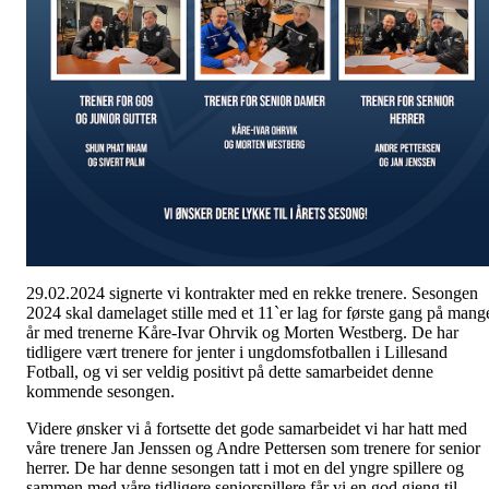
29.02.2024 signerte vi kontrakter med en rekke trenere. Sesongen
2024 skal damelaget stille med et 11`er lag for første gang på mang
år med trenerne Kåre-Ivar Ohrvik og Morten Westberg. De har
tidligere vært trenere for jenter i ungdomsfotballen i Lillesand
Fotball, og vi ser veldig positivt på dette samarbeidet denne
kommende sesongen.
Videre ønsker vi å fortsette det gode samarbeidet vi har hatt med
våre trenere Jan Jenssen og Andre Pettersen som trenere for senior
herrer. De har denne sesongen tatt i mot en del yngre spillere og
sammen med våre tidligere seniorspillere får vi en god gjeng til