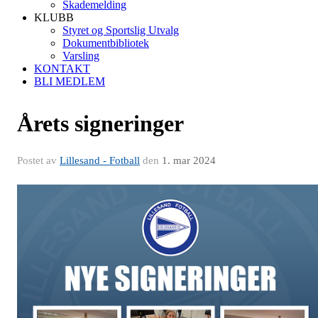
Skademelding
KLUBB
Styret og Sportslig Utvalg
Dokumentbibliotek
Varsling
KONTAKT
BLI MEDLEM
Årets signeringer
Postet av
Lillesand - Fotball
den
1. mar 2024