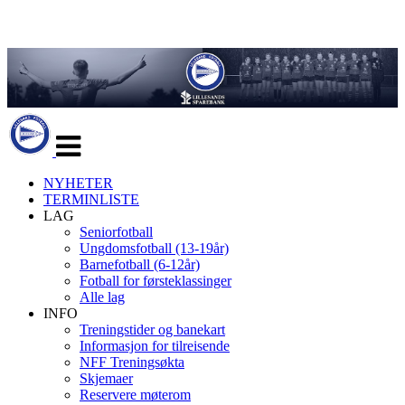
Veksle
navigasjon
NYHETER
TERMINLISTE
LAG
Seniorfotball
Ungdomsfotball (13-19år)
Barnefotball (6-12år)
Fotball for førsteklassinger
Alle lag
INFO
Treningstider og banekart
Informasjon for tilreisende
NFF Treningsøkta
Skjemaer
Reservere møterom