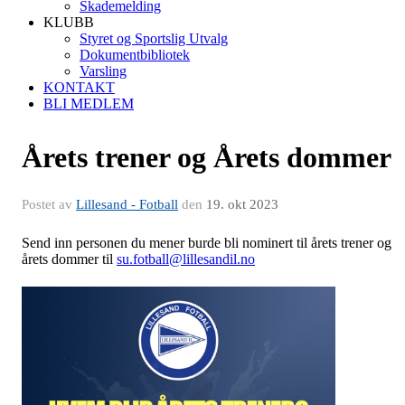
Skademelding
KLUBB
Styret og Sportslig Utvalg
Dokumentbibliotek
Varsling
KONTAKT
BLI MEDLEM
Årets trener og Årets dommer
Postet av
Lillesand - Fotball
den
19. okt 2023
Send inn personen du mener burde bli nominert til årets trener og
årets dommer til
su.fotball@lillesandil.no