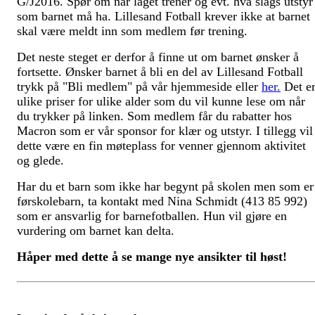
G/J2016. Spør om når laget trener og evt. hva slags utstyr
som barnet må ha. Lillesand Fotball krever ikke at barnet
skal være meldt inn som medlem før trening.
Det neste steget er derfor å finne ut om barnet ønsker å
fortsette. Ønsker barnet å bli en del av Lillesand Fotball
trykk på "Bli medlem" på vår hjemmeside eller
her.
Det e
ulike priser for ulike alder som du vil kunne lese om når
du trykker på linken. Som medlem får du rabatter hos
Macron som er vår sponsor for klær og utstyr. I tillegg vil
dette være en fin møteplass for venner gjennom aktivitet
og glede.
Har du et barn som ikke har begynt på skolen men som er
førskolebarn, ta kontakt med Nina Schmidt (413 85 992)
som er ansvarlig for barnefotballen. Hun vil gjøre en
vurdering om barnet kan delta.
Håper med dette å se mange nye ansikter til høst!