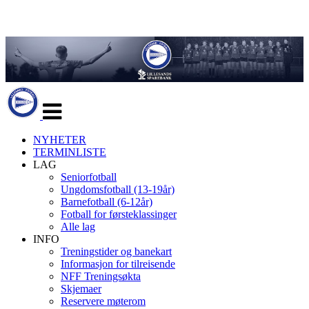
Veksle
navigasjon
NYHETER
TERMINLISTE
LAG
Seniorfotball
Ungdomsfotball (13-19år)
Barnefotball (6-12år)
Fotball for førsteklassinger
Alle lag
INFO
Treningstider og banekart
Informasjon for tilreisende
NFF Treningsøkta
Skjemaer
Reservere møterom