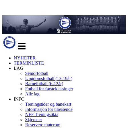
Veksle
navigasjon
NYHETER
TERMINLISTE
LAG
Seniorfotball
Ungdomsfotball (13-19år)
Barnefotball (6-12år)
Fotball for førsteklassinger
Alle lag
INFO
Treningstider og banekart
Informasjon for tilreisende
NFF Treningsøkta
Skjemaer
Reservere møterom