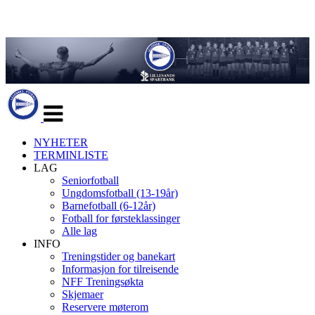
Veksle
navigasjon
NYHETER
TERMINLISTE
LAG
Seniorfotball
Ungdomsfotball (13-19år)
Barnefotball (6-12år)
Fotball for førsteklassinger
Alle lag
INFO
Treningstider og banekart
Informasjon for tilreisende
NFF Treningsøkta
Skjemaer
Reservere møterom