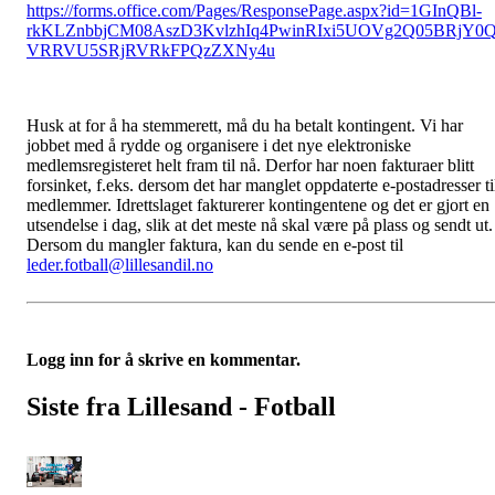
https://forms.office.com/Pages/ResponsePage.aspx?id=1GInQBl-
rkKLZnbbjCM08AszD3KvlzhIq4PwinRIxi5UOVg2Q05BRjY0
VRRVU5SRjRVRkFPQzZXNy4u
Husk at for å ha stemmerett, må du ha betalt kontingent. Vi har
jobbet med å rydde og organisere i det nye elektroniske
medlemsregisteret helt fram til nå. Derfor har noen fakturaer blitt
forsinket, f.eks. dersom det har manglet oppdaterte e-postadresser ti
medlemmer. Idrettslaget fakturerer kontingentene og det er gjort en
utsendelse i dag, slik at det meste nå skal være på plass og sendt ut.
Dersom du mangler faktura, kan du sende en e-post til
leder.fotball@lillesandil.no
Logg inn for å skrive en kommentar.
Siste fra Lillesand - Fotball