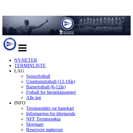
Veksle
navigasjon
NYHETER
TERMINLISTE
LAG
Seniorfotball
Ungdomsfotball (13-19år)
Barnefotball (6-12år)
Fotball for førsteklassinger
Alle lag
INFO
Treningstider og banekart
Informasjon for tilreisende
NFF Treningsøkta
Skjemaer
Reservere møterom