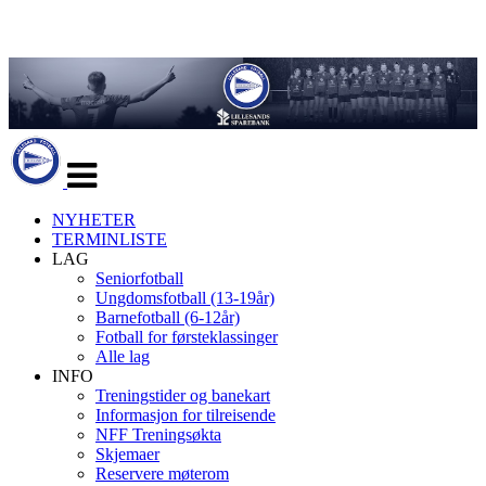
Veksle
navigasjon
NYHETER
TERMINLISTE
LAG
Seniorfotball
Ungdomsfotball (13-19år)
Barnefotball (6-12år)
Fotball for førsteklassinger
Alle lag
INFO
Treningstider og banekart
Informasjon for tilreisende
NFF Treningsøkta
Skjemaer
Reservere møterom