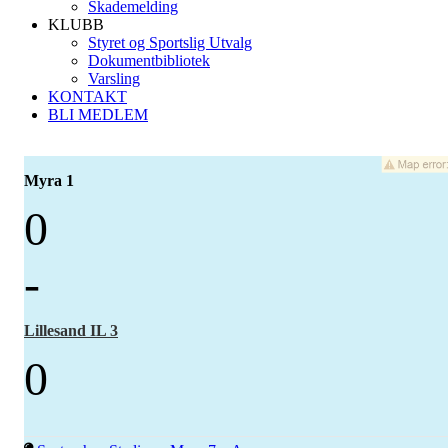
Skademelding
KLUBB
Styret og Sportslig Utvalg
Dokumentbibliotek
Varsling
KONTAKT
BLI MEDLEM
Myra 1
0
-
Lillesand IL 3
0