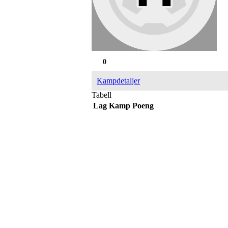
0
Kampdetaljer
Tabell
Lag
Kamp
Poeng