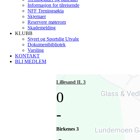
Informasjon for tilreisende
NFF Treningsøkta
Skjemaer
Reservere møterom
Skademelding
KLUBB
Styret og Sportslig Utvalg
Dokumentbibliotek
Varsling
KONTAKT
BLI MEDLEM
Lillesand IL 3
0
-
Birkenes 3