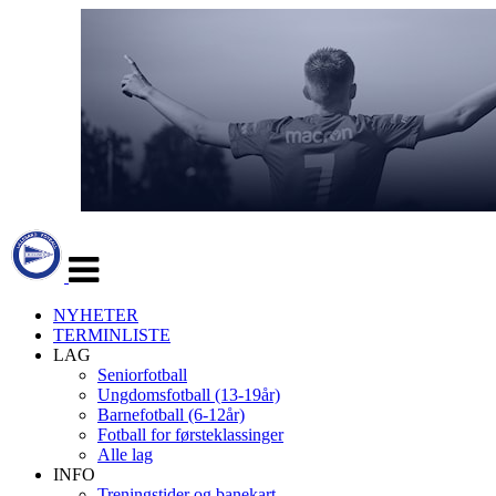
Veksle
navigasjon
NYHETER
TERMINLISTE
LAG
Seniorfotball
Ungdomsfotball (13-19år)
Barnefotball (6-12år)
Fotball for førsteklassinger
Alle lag
INFO
Treningstider og banekart