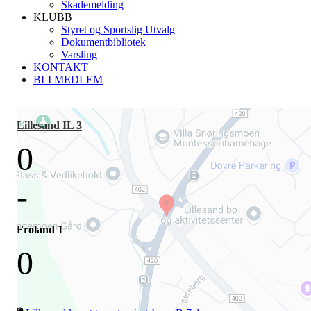
Skademelding
KLUBB
Styret og Sportslig Utvalg
Dokumentbibliotek
Varsling
KONTAKT
BLI MEDLEM
Lillesand IL 3
0
-
Froland 1
0