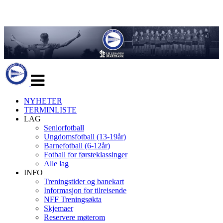
Veksle
navigasjon
NYHETER
TERMINLISTE
LAG
Seniorfotball
Ungdomsfotball (13-19år)
Barnefotball (6-12år)
Fotball for førsteklassinger
Alle lag
INFO
Treningstider og banekart
Informasjon for tilreisende
NFF Treningsøkta
Skjemaer
Reservere møterom