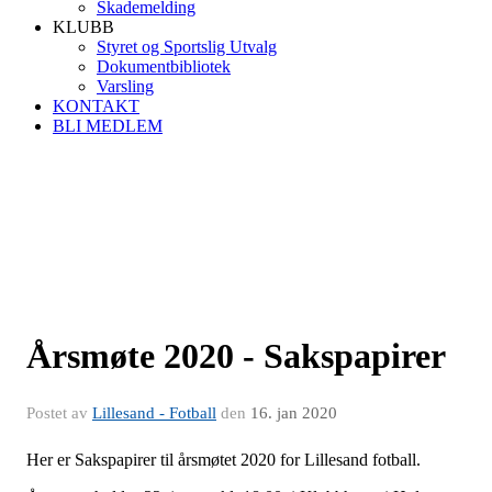
Skademelding
KLUBB
Styret og Sportslig Utvalg
Dokumentbibliotek
Varsling
KONTAKT
BLI MEDLEM
Årsmøte 2020 - Sakspapirer
Postet av
Lillesand - Fotball
den
16. jan 2020
Her er Sakspapirer til årsmøtet 2020 for Lillesand fotball.