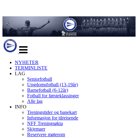
Veksle
navigasjon
NYHETER
TERMINLISTE
LAG
Seniorfotball
Ungdomsfotball (13-19år)
Barnefotball (6-12år)
Fotball for førsteklassinger
Alle lag
INFO
Treningstider og banekart
Informasjon for tilreisende
NFF Treningsøkta
Skjemaer
Reservere møterom