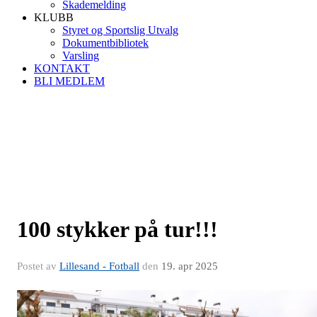
Skademelding
KLUBB
Styret og Sportslig Utvalg
Dokumentbibliotek
Varsling
KONTAKT
BLI MEDLEM
100 stykker på tur!!!
Postet av
Lillesand - Fotball
den
19. apr 2025