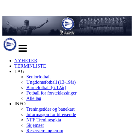
Veksle
navigasjon
NYHETER
TERMINLISTE
LAG
Seniorfotball
Ungdomsfotball (13-19år)
Barnefotball (6-12år)
Fotball for førsteklassinger
Alle lag
INFO
Treningstider og banekart
Informasjon for tilreisende
NFF Treningsøkta
Skjemaer
Reservere møterom