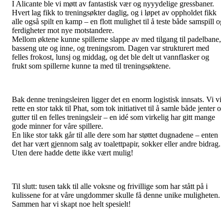
I Alicante ble vi møtt av fantastisk vær og nyyydelige gressbaner.
Hvert lag fikk to treningsøkter daglig, og i løpet av oppholdet fikk
alle også spilt en kamp – en flott mulighet til å teste både samspill 
ferdigheter mot nye motstandere.
Mellom øktene kunne spillerne slappe av med tilgang til padelbane,
basseng ute og inne, og treningsrom. Dagen var strukturert med
felles frokost, lunsj og middag, og det ble delt ut vannflasker og
frukt som spillerne kunne ta med til treningsøktene.
Bak denne treningsleiren ligger det en enorm logistisk innsats. Vi vi
rette en stor takk til Phat, som tok initiativet til å samle både jenter 
gutter til en felles treningsleir – en idé som virkelig har gitt mange
gode minner for våre spillere.
En like stor takk går til alle dere som har støttet dugnadene – enten
det har vært gjennom salg av toalettpapir, sokker eller andre bidrag.
Uten dere hadde dette ikke vært mulig!
Til slutt: tusen takk til alle voksne og frivillige som har stått på i
kulissene for at våre ungdommer skulle få denne unike muligheten.
Sammen har vi skapt noe helt spesielt!