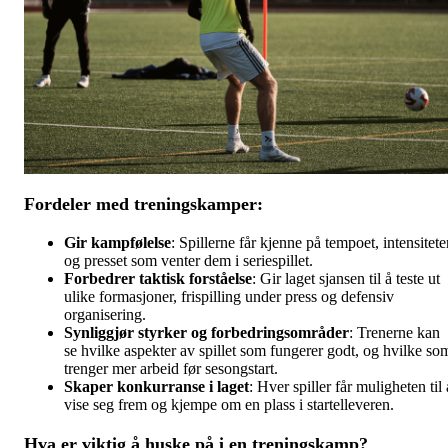
Fordeler med treningskamper:
Gir kampfølelse
: Spillerne får kjenne på tempoet, intensitete
og presset som venter dem i seriespillet.
Forbedrer taktisk forståelse
: Gir laget sjansen til å teste ut
ulike formasjoner, frispilling under press og defensiv
organisering.
Synliggjør styrker og forbedringsområder
: Trenerne kan
se hvilke aspekter av spillet som fungerer godt, og hvilke so
trenger mer arbeid før sesongstart.
Skaper konkurranse i laget
: Hver spiller får muligheten til 
vise seg frem og kjempe om en plass i startelleveren.
Hva er viktig å huske på i en treningskamp?