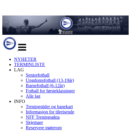
Veksle
navigasjon
NYHETER
TERMINLISTE
LAG
Seniorfotball
Ungdomsfotball (13-19år)
Barnefotball (6-12år)
Fotball for førsteklassinger
Alle lag
INFO
Treningstider og banekart
Informasjon for tilreisende
NFF Treningsøkta
Skjemaer
Reservere møterom