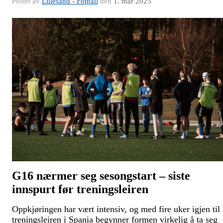
Postet av
Lillesand - Fotball
den
1. mar 2025
G16 nærmer seg sesongstart – siste
innspurt før treningsleiren
Oppkjøringen har vært intensiv, og med fire uker igjen til
treningsleiren i Spania begynner formen virkelig å ta seg