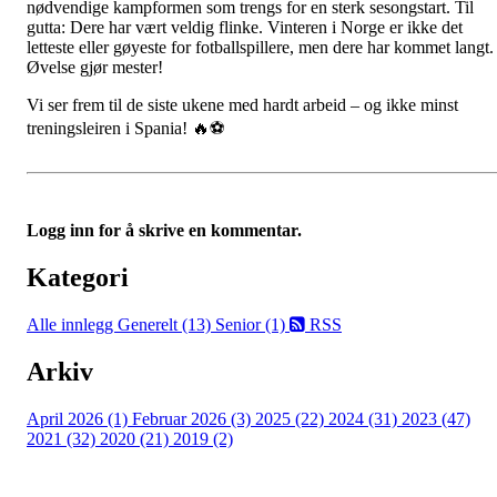
nødvendige kampformen som trengs for en sterk sesongstart. Til
gutta: Dere har vært veldig flinke. Vinteren i Norge er ikke det
letteste eller gøyeste for fotballspillere, men dere har kommet langt.
Øvelse gjør mester!
Vi ser frem til de siste ukene med hardt arbeid – og ikke minst
treningsleiren i Spania! 🔥⚽
Logg inn for å skrive en kommentar.
Kategori
Alle innlegg
Generelt (13)
Senior (1)
RSS
Arkiv
April 2026 (1)
Februar 2026 (3)
2025 (22)
2024 (31)
2023 (47)
2021 (32)
2020 (21)
2019 (2)