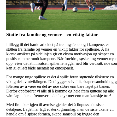
Støtte fra familie og venner – en viktig faktor
I tillegg til det harde arbeidet på treningsfeltet og i kampene, er
støtten fra familie og venner en viktig faktor for spillerne. Å ha
kjente ansikter på sidelinjen gir en ekstra motivasjon og skaper en
positiv ramme rundt kampene. Når foreldre, søsken og venner møte
opp, viser det at innsatsen spillerne legger ned blir verdsatt, noe so
kan gi et løft både mentalt og emosjonelt.
For mange unge spillere er det å spille foran støttende tilskuere en
viktig del av utviklingen. Det bygger selvtillit, skaper samhold og g
følelsen av å være en del av noe større enn bare laget på banen.
Derfor oppfordrer vi alle til å komme og heie frem guttene og alle
våre lag i ukene fremover – det betyr mer enn man kanskje tror!
Med fire uker igjen til avreise gjelder det å finpusse de siste
detaljene. Laget har lagt et sterkt grunnlag, men de siste ukene vil
handle om å spisse formen, skape samspill og bygge den