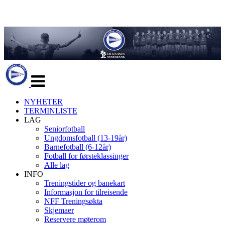
Veksle
navigasjon
NYHETER
TERMINLISTE
LAG
Seniorfotball
Ungdomsfotball (13-19år)
Barnefotball (6-12år)
Fotball for førsteklassinger
Alle lag
INFO
Treningstider og banekart
Informasjon for tilreisende
NFF Treningsøkta
Skjemaer
Reservere møterom