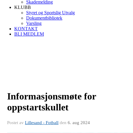
Skademelding
KLUBB
Styret og Sportslig Utvalg
Dokumentbibliotek
Varsling
KONTAKT
BLI MEDLEM
Informasjonsmøte for
oppstartskullet
Postet av
Lillesand - Fotball
den
6. aug 2024