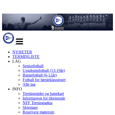
Veksle
navigasjon
NYHETER
TERMINLISTE
LAG
Seniorfotball
Ungdomsfotball (13-19år)
Barnefotball (6-12år)
Fotball for førsteklassinger
Alle lag
INFO
Treningstider og banekart
Informasjon for tilreisende
NFF Treningsøkta
Skjemaer
Reservere møterom