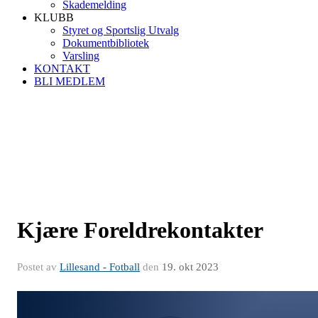
Skademelding
KLUBB
Styret og Sportslig Utvalg
Dokumentbibliotek
Varsling
KONTAKT
BLI MEDLEM
Kjære Foreldrekontakter
Postet av
Lillesand - Fotball
den
19. okt 2023