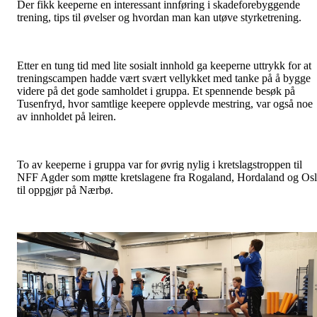
Der fikk keeperne en interessant innføring i skadeforebyggende
trening, tips til øvelser og hvordan man kan utøve styrketrening.
Etter en tung tid med lite sosialt innhold ga keeperne uttrykk for at
treningscampen hadde vært svært vellykket med tanke på å bygge
videre på det gode samholdet i gruppa. Et spennende besøk på
Tusenfryd, hvor samtlige keepere opplevde mestring, var også noe
av innholdet på leiren.
To av keeperne i gruppa var for øvrig nylig i kretslagstroppen til
NFF Agder som møtte kretslagene fra Rogaland, Hordaland og Os
til oppgjør på Nærbø.