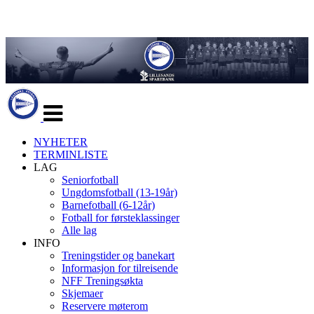
Veksle
navigasjon
NYHETER
TERMINLISTE
LAG
Seniorfotball
Ungdomsfotball (13-19år)
Barnefotball (6-12år)
Fotball for førsteklassinger
Alle lag
INFO
Treningstider og banekart
Informasjon for tilreisende
NFF Treningsøkta
Skjemaer
Reservere møterom