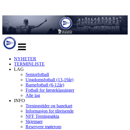
Veksle
navigasjon
NYHETER
TERMINLISTE
LAG
Seniorfotball
Ungdomsfotball (13-19år)
Barnefotball (6-12år)
Fotball for førsteklassinger
Alle lag
INFO
Treningstider og banekart
Informasjon for tilreisende
NFF Treningsøkta
Skjemaer
Reservere møterom