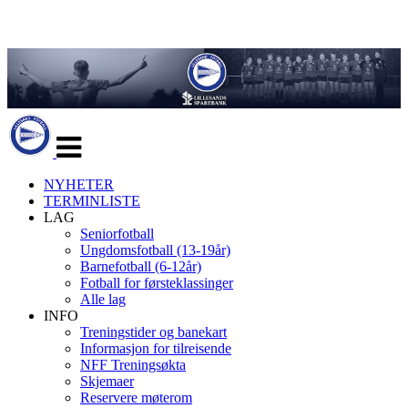
Veksle
navigasjon
NYHETER
TERMINLISTE
LAG
Seniorfotball
Ungdomsfotball (13-19år)
Barnefotball (6-12år)
Fotball for førsteklassinger
Alle lag
INFO
Treningstider og banekart
Informasjon for tilreisende
NFF Treningsøkta
Skjemaer
Reservere møterom