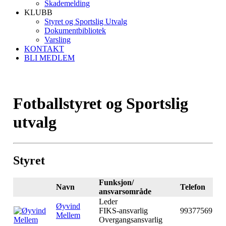
Skademelding
KLUBB
Styret og Sportslig Utvalg
Dokumentbibliotek
Varsling
KONTAKT
BLI MEDLEM
Fotballstyret og Sportslig
utvalg
Styret
Funksjon/
Navn
Telefon
ansvarsområde
Leder
Øyvind
FIKS-ansvarlig
99377569
Mellem
Overgangsansvarlig