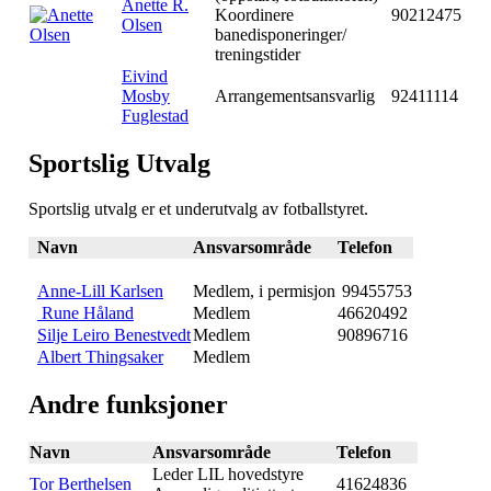
Anette R.
Koordinere
90212475
Olsen
banedisponeringer/
treningstider
Eivind
Mosby
Arrangementsansvarlig
92411114
Fuglestad
Sportslig Utvalg
Sportslig utvalg er et underutvalg av fotballstyret.
Navn
Ansvarsområde
Telefon
Anne-Lill Karlsen
Medlem, i permisjon
99455753
Rune Håland
Medlem
46620492
Silje Leiro Benestvedt
Medlem
90896716
Albert Thingsaker
Medlem
Andre funksjoner
Navn
Ansvarsområde
Telefon
Leder LIL hovedstyre
Tor Berthelsen
41624836