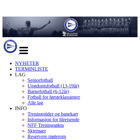
Veksle
navigasjon
NYHETER
TERMINLISTE
LAG
Seniorfotball
Ungdomsfotball (13-19år)
Barnefotball (6-12år)
Fotball for førsteklassinger
Alle lag
INFO
Treningstider og banekart
Informasjon for tilreisende
NFF Treningsøkta
Skjemaer
Reservere møterom