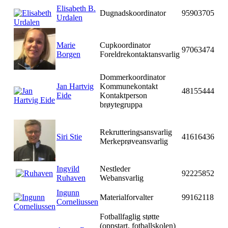
Elisabeth B.
Dugnadskoordinator
95903705
Urdalen
Marie
Cupkoordinator
97063474
Borgen
Foreldrekontaktansvarlig
Dommerkoordinator
Jan Hartvig
Kommunekontakt
48155444
Eide
Kontaktperson
brøytegruppa
Rekrutteringsansvarlig
Siri Stie
41616436
Merkeprøveansvarlig
Ingvild
Nestleder
92225852
Ruhaven
Webansvarlig
Ingunn
Materialforvalter
99162118
Corneliussen
Fotballfaglig støtte
(oppstart, fotballskolen)