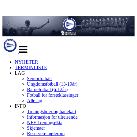
Veksle
navigasjon
NYHETER
TERMINLISTE
LAG
Seniorfotball
Ungdomsfotball (13-19år)
Barnefotball (6-12år)
Fotball for førsteklassinger
Alle lag
INFO
Treningstider og banekart
Informasjon for tilreisende
NFF Treningsøkta
Skjemaer
Reservere møterom