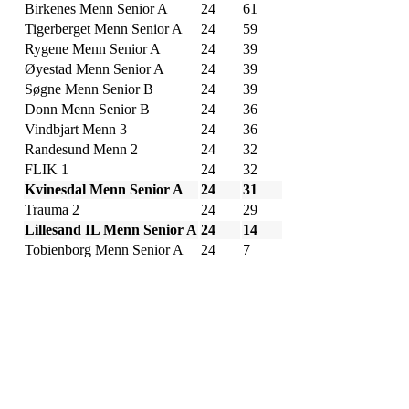
Birkenes Menn Senior A
24
61
Tigerberget Menn Senior A
24
59
Rygene Menn Senior A
24
39
Øyestad Menn Senior A
24
39
Søgne Menn Senior B
24
39
Donn Menn Senior B
24
36
Vindbjart Menn 3
24
36
Randesund Menn 2
24
32
FLIK 1
24
32
Kvinesdal Menn Senior A
24
31
Trauma 2
24
29
Lillesand IL Menn Senior A
24
14
Tobienborg Menn Senior A
24
7