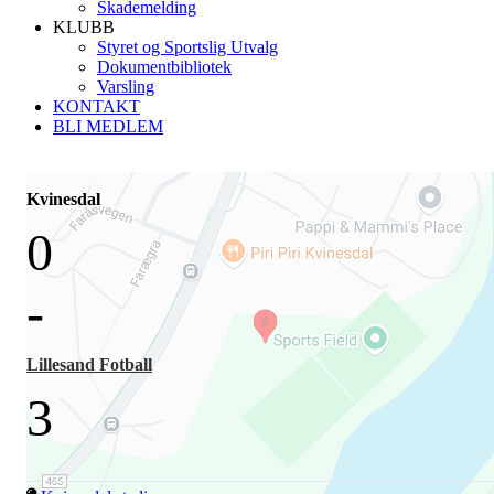
Skademelding
KLUBB
Styret og Sportslig Utvalg
Dokumentbibliotek
Varsling
KONTAKT
BLI MEDLEM
Kvinesdal
0
-
Lillesand Fotball
3