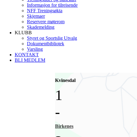
Informasjon for tilreisende
NFF Treningsøkta
Skjemaer
Reservere møterom
Skademelding
KLUBB
Styret og Sportslig Utvalg
Dokumentbibliotek
Varsling
KONTAKT
BLI MEDLEM
Kvinesdal
1
-
Birkenes