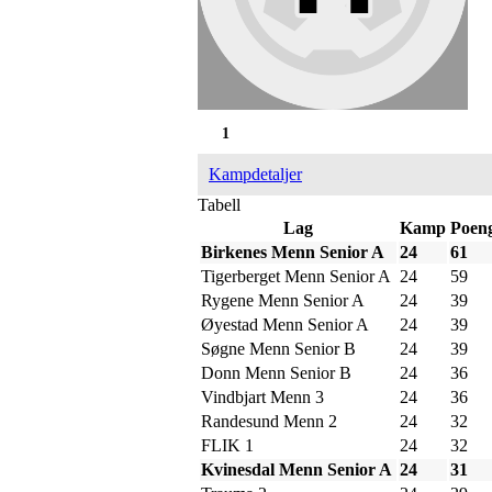
1
Kampdetaljer
Tabell
Lag
Kamp
Poen
Birkenes Menn Senior A
24
61
Tigerberget Menn Senior A
24
59
Rygene Menn Senior A
24
39
Øyestad Menn Senior A
24
39
Søgne Menn Senior B
24
39
Donn Menn Senior B
24
36
Vindbjart Menn 3
24
36
Randesund Menn 2
24
32
FLIK 1
24
32
Kvinesdal Menn Senior A
24
31