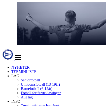
Veksle
navigasjon
NYHETER
TERMINLISTE
LAG
Seniorfotball
Ungdomsfotball (13-19år)
Barnefotball (6-12år)
Fotball for førsteklassinger
Alle lag
INFO
Treningstider og banekart