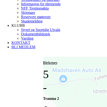
Informasjon for tilreisende
NFF Treningsøkta
Skjemaer
Reservere møterom
Skademelding
KLUBB
Styret og Sportslig Utvalg
Dokumentbibliotek
Varsling
KONTAKT
BLI MEDLEM
Birkenes
5
-
Trauma 2