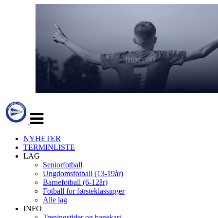
Veksle
navigasjon
NYHETER
TERMINLISTE
LAG
Seniorfotball
Ungdomsfotball (13-19år)
Barnefotball (6-12år)
Fotball for førsteklassinger
Alle lag
INFO
Treningstider og banekart