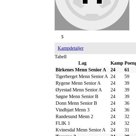
5
Kampdetaljer
Tabell
Lag
Kamp
Poen
Birkenes Menn Senior A
24
61
Tigerberget Menn Senior A
24
59
Rygene Menn Senior A
24
39
Øyestad Menn Senior A
24
39
Søgne Menn Senior B
24
39
Donn Menn Senior B
24
36
Vindbjart Menn 3
24
36
Randesund Menn 2
24
32
FLIK 1
24
32
Kvinesdal Menn Senior A
24
31