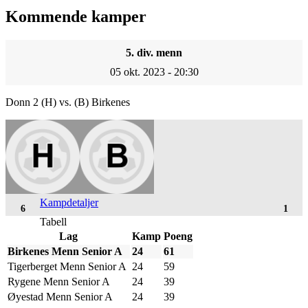
Kommende kamper
5. div. menn
05 okt. 2023 - 20:30
Donn 2 (H) vs. (B) Birkenes
Kampdetaljer
6
1
Tabell
Lag
Kamp
Poeng
Birkenes Menn Senior A
24
61
Tigerberget Menn Senior A
24
59
Rygene Menn Senior A
24
39
Øyestad Menn Senior A
24
39