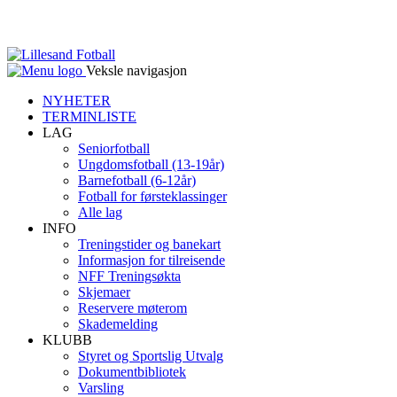
Veksle navigasjon
NYHETER
TERMINLISTE
LAG
Seniorfotball
Ungdomsfotball (13-19år)
Barnefotball (6-12år)
Fotball for førsteklassinger
Alle lag
INFO
Treningstider og banekart
Informasjon for tilreisende
NFF Treningsøkta
Skjemaer
Reservere møterom
Skademelding
KLUBB
Styret og Sportslig Utvalg
Dokumentbibliotek
Varsling