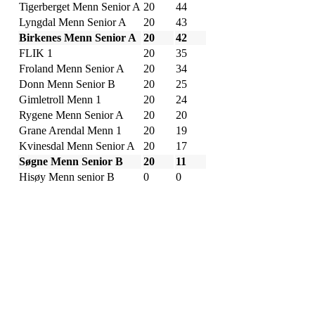
Tigerberget Menn Senior A
20
44
Lyngdal Menn Senior A
20
43
Birkenes Menn Senior A
20
42
FLIK 1
20
35
Froland Menn Senior A
20
34
Donn Menn Senior B
20
25
Gimletroll Menn 1
20
24
Rygene Menn Senior A
20
20
Grane Arendal Menn 1
20
19
Kvinesdal Menn Senior A
20
17
Søgne Menn Senior B
20
11
Hisøy Menn senior B
0
0