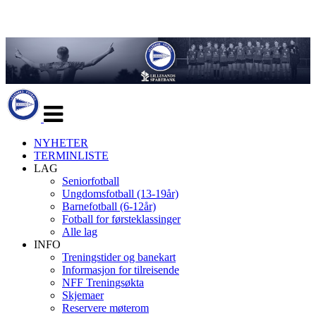
Veksle
navigasjon
NYHETER
TERMINLISTE
LAG
Seniorfotball
Ungdomsfotball (13-19år)
Barnefotball (6-12år)
Fotball for førsteklassinger
Alle lag
INFO
Treningstider og banekart
Informasjon for tilreisende
NFF Treningsøkta
Skjemaer
Reservere møterom