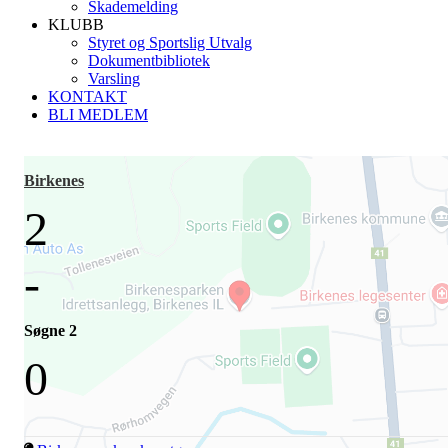
Skademelding
KLUBB
Styret og Sportslig Utvalg
Dokumentbibliotek
Varsling
KONTAKT
BLI MEDLEM
Birkenes
2
-
Søgne 2
0