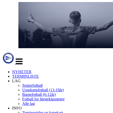
Veksle
navigasjon
NYHETER
TERMINLISTE
LAG
Seniorfotball
Ungdomsfotball (13-19år)
Barnefotball (6-12år)
Fotball for førsteklassinger
Alle lag
INFO
Treningstider og banekart