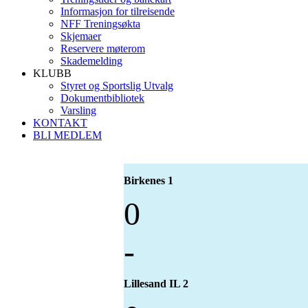
Informasjon for tilreisende
NFF Treningsøkta
Skjemaer
Reservere møterom
Skademelding
KLUBB
Styret og Sportslig Utvalg
Dokumentbibliotek
Varsling
KONTAKT
BLI MEDLEM
Birkenes 1
0
-
Lillesand IL 2