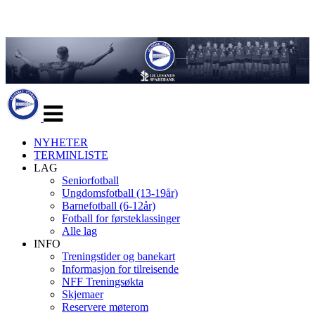
Veksle
navigasjon
NYHETER
TERMINLISTE
LAG
Seniorfotball
Ungdomsfotball (13-19år)
Barnefotball (6-12år)
Fotball for førsteklassinger
Alle lag
INFO
Treningstider og banekart
Informasjon for tilreisende
NFF Treningsøkta
Skjemaer
Reservere møterom