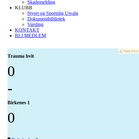
Skademelding
KLUBB
Styret og Sportslig Utvalg
Dokumentbibliotek
Varsling
KONTAKT
BLI MEDLEM
Trauma hvit
0
-
Birkenes 1
0