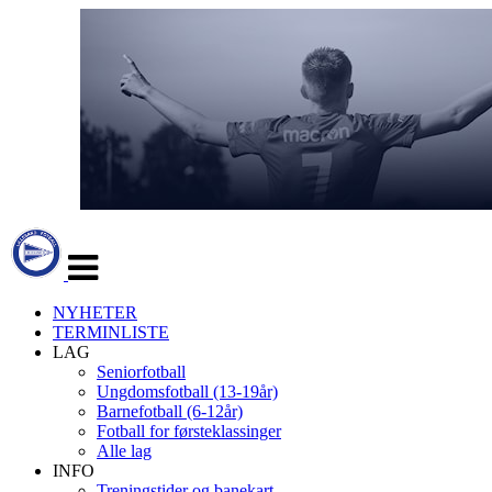
Veksle
navigasjon
NYHETER
TERMINLISTE
LAG
Seniorfotball
Ungdomsfotball (13-19år)
Barnefotball (6-12år)
Fotball for førsteklassinger
Alle lag
INFO
Treningstider og banekart