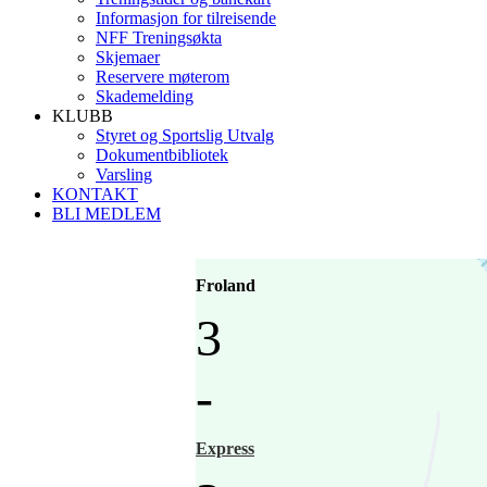
Informasjon for tilreisende
NFF Treningsøkta
Skjemaer
Reservere møterom
Skademelding
KLUBB
Styret og Sportslig Utvalg
Dokumentbibliotek
Varsling
KONTAKT
BLI MEDLEM
Froland
3
-
Express