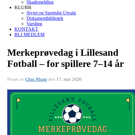
Skademelding
KLUBB
Styret og Sportslig Utvalg
Dokumentbibliotek
Varsling
KONTAKT
BLI MEDLEM
Merkeprøvedag i Lillesand
Fotball – for spillere 7–14 år
Postet av
Chin Nham
den
17. mar 2026