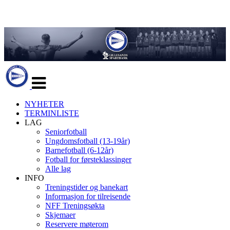
Veksle
navigasjon
NYHETER
TERMINLISTE
LAG
Seniorfotball
Ungdomsfotball (13-19år)
Barnefotball (6-12år)
Fotball for førsteklassinger
Alle lag
INFO
Treningstider og banekart
Informasjon for tilreisende
NFF Treningsøkta
Skjemaer
Reservere møterom