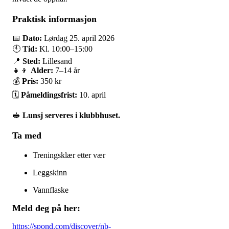
Praktisk informasjon
📅
Dato:
Lørdag 25. april 2026
🕙
Tid:
Kl. 10:00–15:00
📍
Sted:
Lillesand
👧👦
Alder:
7–14 år
💰
Pris:
350 kr
🗓
Påmeldingsfrist:
10. april
🥪
Lunsj serveres i klubbhuset.
Ta med
Treningsklær etter vær
Leggskinn
Vannflaske
Meld deg på her:
https://spond.com/discover/nb-