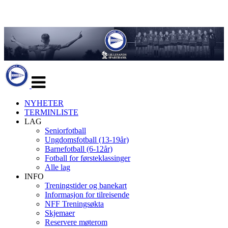
Veksle
navigasjon
NYHETER
TERMINLISTE
LAG
Seniorfotball
Ungdomsfotball (13-19år)
Barnefotball (6-12år)
Fotball for førsteklassinger
Alle lag
INFO
Treningstider og banekart
Informasjon for tilreisende
NFF Treningsøkta
Skjemaer
Reservere møterom