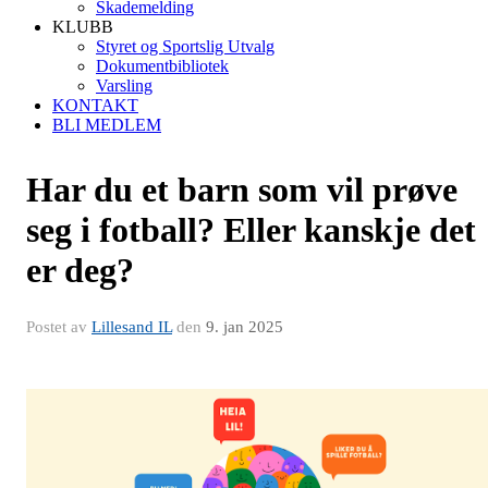
Skademelding
KLUBB
Styret og Sportslig Utvalg
Dokumentbibliotek
Varsling
KONTAKT
BLI MEDLEM
Har du et barn som vil prøve
seg i fotball? Eller kanskje det
er deg?
Postet av
Lillesand IL
den
9. jan 2025