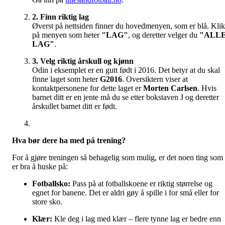
2. Finn riktig lag
Øverst på nettsiden finner du hovedmenyen, som er blå. Kli
på menyen som heter
"LAG"
, og deretter velger du
"ALL
LAG"
.
3. Velg riktig årskull og kjønn
Odin i eksemplet er en gutt født i 2016. Det betyr at du skal
finne laget som heter
G2016
. Oversiktern viser at
kontaktpersonene for dette laget er
Morten Carlsen
. Hvis
barnet ditt er en jente må du se etter bokstaven J og deretter
årskullet barnet ditt er født.
Hva bør dere ha med på trening?
For å gjøre treningen så behagelig som mulig, er det noen ting som
er bra å huske på:
Fotballsko:
Pass på at fotballskoene er riktig størrelse og
egnet for banene. Det er aldri gøy å spille i for små eller for
store sko.
Klær:
Kle deg i lag med klær – flere tynne lag er bedre enn