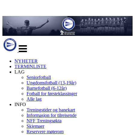
Veksle
navigasjon
NYHETER
TERMINLISTE
LAG
Seniorfotball
Ungdomsfotball (13-19år)
Barnefotball (6-12år)
Fotball for førsteklassinger
Alle lag
INFO
Treningstider og banekart
Informasjon for tilreisende
NFF Treningsøkta
Skjemaer
Reservere møterom