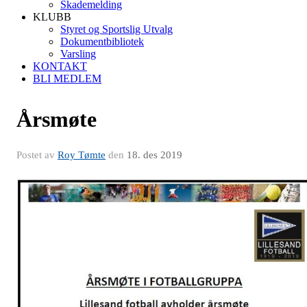
Skademelding
KLUBB
Styret og Sportslig Utvalg
Dokumentbibliotek
Varsling
KONTAKT
BLI MEDLEM
Årsmøte
Postet av
Roy Tømte
den
18. des 2019