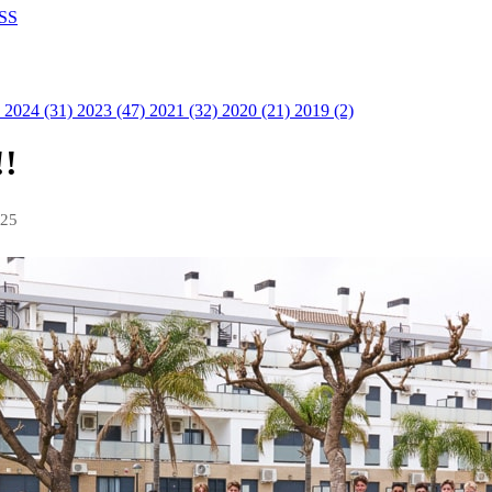
SS
)
2024 (31)
2023 (47)
2021 (32)
2020 (21)
2019 (2)
!!
025