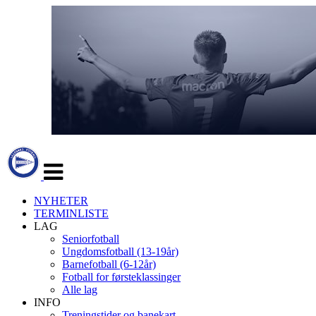
Veksle
navigasjon
NYHETER
TERMINLISTE
LAG
Seniorfotball
Ungdomsfotball (13-19år)
Barnefotball (6-12år)
Fotball for førsteklassinger
Alle lag
INFO
Treningstider og banekart