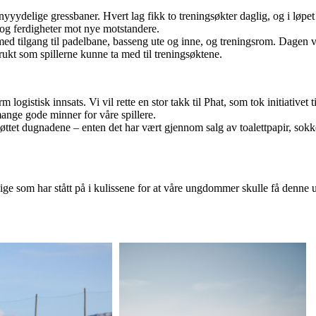
 nyyydelige gressbaner. Hvert lag fikk to treningsøkter daglig, og i løpe
ll og ferdigheter mot nye motstandere.
d tilgang til padelbane, basseng ute og inne, og treningsrom. Dagen var
rukt som spillerne kunne ta med til treningsøktene.
logistisk innsats. Vi vil rette en stor takk til Phat, som tok initiativet ti
 mange gode minner for våre spillere.
 støttet dugnadene – enten det har vært gjennom salg av toalettpapir, sok
ivillige som har stått på i kulissene for at våre ungdommer skulle få den