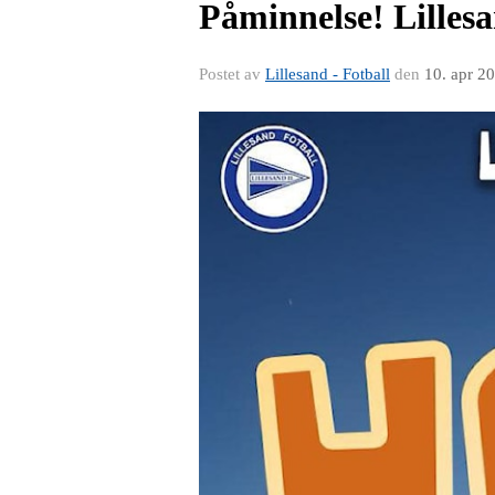
Påminnelse! Lillesa
Postet av
Lillesand - Fotball
den
10. apr 2