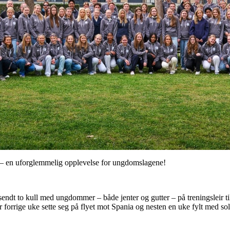
te – en uforglemmelig opplevelse for ungdomslagene!
 sendt to kull med ungdommer – både jenter og gutter – på treningsleir ti
rige uke sette seg på flyet mot Spania og nesten en uke fylt med sol