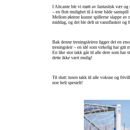
I Alicante ble vi møtt av fantastisk vær og
– en flott mulighet til å teste både samspi
Mellom øktene kunne spillerne slappe av me
middag, og det ble delt ut vannflasker og f
Bak denne treningsleiren ligger det en enorm 
treningsleir – en idé som virkelig har gitt
En like stor takk går til alle dere som har
dette ikke vært mulig!
Til slutt: tusen takk til alle voksne og fr
noe helt spesielt!