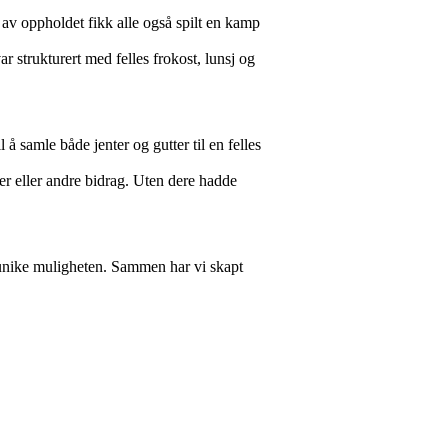
t av oppholdet fikk alle også spilt en kamp
 strukturert med felles frokost, lunsj og
l å samle både jenter og gutter til en felles
ker eller andre bidrag. Uten dere hadde
ne unike muligheten. Sammen har vi skapt