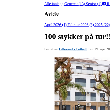
Alle innlegg
Generelt (13)
Senior (1)
R
Arkiv
April 2026 (1)
Februar 2026 (3)
2025 (22
100 stykker på tur!
Postet av
Lillesand - Fotball
den
19. apr 2