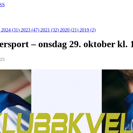
SS
)
2024 (31)
2023 (47)
2021 (32)
2020 (21)
2019 (2)
rsport – onsdag 29. oktober kl. 
025