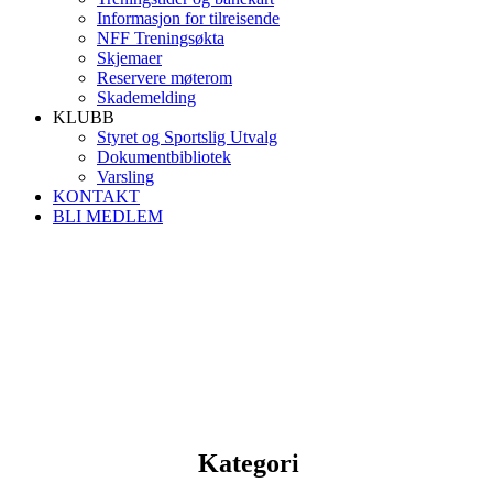
Informasjon for tilreisende
NFF Treningsøkta
Skjemaer
Reservere møterom
Skademelding
KLUBB
Styret og Sportslig Utvalg
Dokumentbibliotek
Varsling
KONTAKT
BLI MEDLEM
Kategori