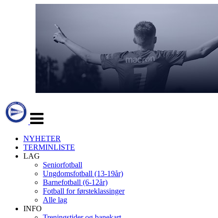
Veksle
navigasjon
NYHETER
TERMINLISTE
LAG
Seniorfotball
Ungdomsfotball (13-19år)
Barnefotball (6-12år)
Fotball for førsteklassinger
Alle lag
INFO
Treningstider og banekart