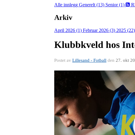
Alle innlegg
Generelt (13)
Senior (1)
R
Arkiv
April 2026 (1)
Februar 2026 (3)
2025 (22
Klubbkveld hos Inte
Postet av
Lillesand - Fotball
den
27. okt 2