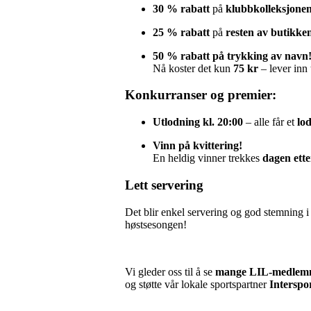
30 % rabatt
på
klubbkolleksjone
25 % rabatt
på
resten av butikke
50 % rabatt på trykking av navn
Nå koster det kun
75 kr
– lever inn 
Konkurranser og premier:
Utlodning kl. 20:00
– alle får et
lo
Vinn på kvittering!
En heldig vinner trekkes
dagen ett
Lett servering
Det blir enkel servering og god stemning i 
høstsesongen!
Vi gleder oss til å se
mange LIL-medlemme
og støtte vår lokale sportspartner
Interspor