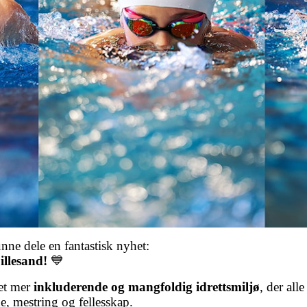
kunne dele en fantastisk nyhet:
illesand!
💙
 et mer
inkluderende og mangfoldig idrettsmiljø
, der all
de, mestring og fellesskap.