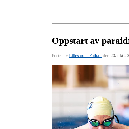
Oppstart av paraidre
Postet av
Lillesand - Fotball
den
20. okt 2