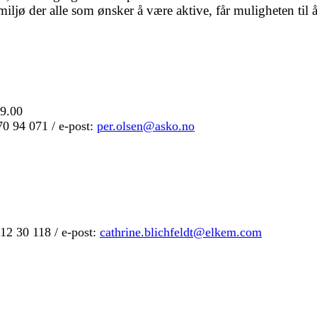
 miljø der alle som ønsker å være aktive, får muligheten til 
19.00
70 94 071 / e-post:
per.olsen@asko.no
412 30 118 / e-post:
cathrine.blichfeldt@elkem.com