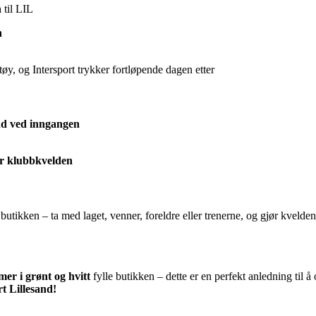
n
til LIL
n
!
tøy, og Intersport trykker fortløpende dagen etter
dd ved inngangen
er klubbkvelden
butikken – ta med laget, venner, foreldre eller trenerne, og gjør kvelden
r i grønt og hvitt
fylle butikken – dette er en perfekt anledning til
t Lillesand!